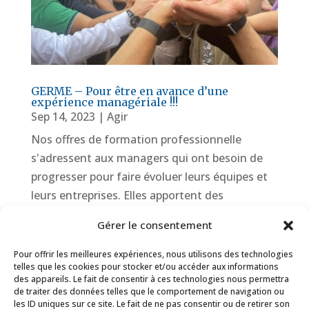
GERME – Pour être en avance d’une
expérience managériale !!!
Sep 14, 2023
|
Agir
Nos offres de formation professionnelle
s'adressent aux managers qui ont besoin de
progresser pour faire évoluer leurs équipes et
leurs entreprises. Elles apportent des
méthodes et contenus innovants pour
Gérer le consentement
conjuguer performance économique et
progrès humain. Le cycle...
Pour offrir les meilleures expériences, nous utilisons des technologies
telles que les cookies pour stocker et/ou accéder aux informations
lire plus
des appareils. Le fait de consentir à ces technologies nous permettra
de traiter des données telles que le comportement de navigation ou
les ID uniques sur ce site. Le fait de ne pas consentir ou de retirer son