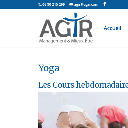
06 80 215 299
agir@agir.com
Accueil
Yoga
Les Cours hebdomadair