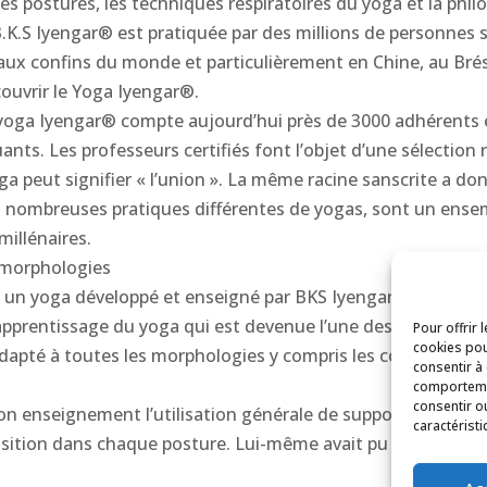
s postures, les techniques respiratoires du yoga et la phil
K.S Iyengar® est pratiquée par des millions de personnes s
aux confins du monde et particulièrement en Chine, au Brési
ouvrir le Yoga Iyengar®.
 yoga Iyengar® compte aujourd’hui près de 3000 adhérents et
uants. Les professeurs certifiés font l’objet d’une sélectio
ga peut signifier « l’union ». La même racine sanscrite a donn
très nombreuses pratiques différentes de yogas, sont un ens
millénaires.
s morphologies
t un yoga développé et enseigné par BKS Iyengar®. Depuis 
apprentissage du yoga qui est devenue l’une des méthodes 
Pour offrir 
cookies pou
adapté à toutes les morphologies y compris les corps raide
consentir à
comportemen
consentir o
n enseignement l’utilisation générale de supports (chaises, 
caractéristi
 position dans chaque posture. Lui-même avait pu profiter d