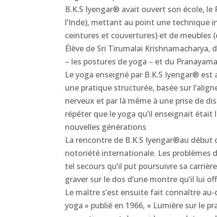
B.K.S Iyengar® avait ouvert son école, le
l’Inde), mettant au point une technique in
ceintures et couvertures) et de meubles (c
Élève de Sri Tirumalai Krishnamacharya, d
– les postures de yoga – et du Pranayama 
Le yoga enseigné par B.K.S Iyengar® est a
une pratique structurée, basée sur l’ali
nerveux et par là même à une prise de dis
répéter que le yoga qu’il enseignait étai
nouvelles générations
La rencontre de B.K.S Iyengar®au début d
notoriété internationale. Les problèmes d’
tel secours qu’il put poursuivre sa carrièr
graver sur le dos d’une montre qu’il lui o
Le maître s’est ensuite fait connaître au-d
yoga » publié en 1966, « Lumière sur le p