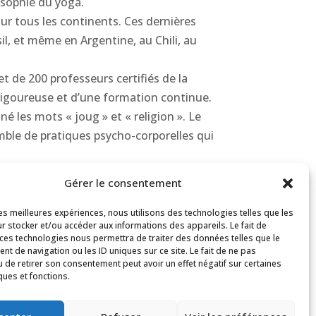
osophie du yoga.
ur tous les continents. Ces dernières
l, et même en Argentine, au Chili, au
 de 200 professeurs certifiés de la
n rigoureuse et d’une formation continue.
é les mots « joug » et « religion ». Le
emble de pratiques psycho-corporelles qui
Gérer le consentement
sa première leçon en 1936, BKS Iyengar®
les plus pratiquée dans le monde. Bien
les meilleures expériences, nous utilisons des technologies telles que les
r stocker et/ou accéder aux informations des appareils. Le fait de
s ou déformés par des accidents ou des
 ces technologies nous permettra de traiter des données telles que le
t de navigation ou les ID uniques sur ce site. Le fait de ne pas
u de retirer son consentement peut avoir un effet négatif sur certaines
traversins, cordes, couvertures, blocs,
ques et fonctions.
e ces supports pour apprendre de nouvelles