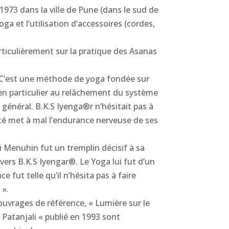
1973 dans la ville de Pune (dans le sud de
ga et l’utilisation d’accessoires (cordes,
rticulièrement sur la pratique des Asanas
n. C’est une méthode de yoga fondée sur
 en particulier au relâchement du système
général. B.K.S Iyenga®r n’hésitait pas à
iété met à mal l’endurance nerveuse de ses
 Menuhin fut un tremplin décisif à sa
 vers B.K.S Iyengar®. Le Yoga lui fut d’un
 fut telle qu’il n’hésita pas à faire
 ».
s ouvrages de référence, « Lumière sur le
 Patanjali « publié en 1993 sont