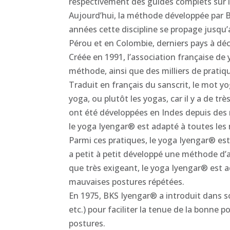
respectivement des guides complets sur le
Aujourd’hui, la méthode développée par B.
années cette discipline se propage jusqu’
Pérou et en Colombie, derniers pays à déc
Créée en 1991, l’association française de
méthode, ainsi que des milliers de pratiq
Traduit en français du sanscrit, le mot yo
yoga, ou plutôt les yogas, car il y a de 
ont été développées en Indes depuis des 
le yoga Iyengar® est adapté à toutes le
Parmi ces pratiques, le yoga Iyengar® es
a petit à petit développé une méthode d’
que très exigeant, le yoga Iyengar® est 
mauvaises postures répétées.
En 1975, BKS Iyengar® a introduit dans so
etc.) pour faciliter la tenue de la bonne
postures.