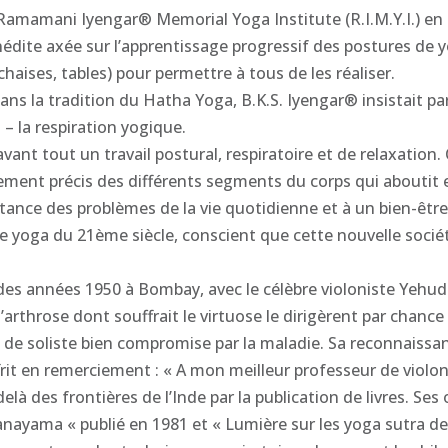
 Ramamani Iyengar® Memorial Yoga Institute (R.I.M.Y.I.) en 
édite axée sur l’apprentissage progressif des postures de yo
haises, tables) pour permettre à tous de les réaliser.
ans la tradition du Hatha Yoga, B.K.S. Iyengar® insistait pa
– la respiration yogique.
vant tout un travail postural, respiratoire et de relaxatio
gnement précis des différents segments du corps qui aboutit
tance des problèmes de la vie quotidienne et à un bien-être 
t le yoga du 21ème siècle, conscient que cette nouvelle soc
es années 1950 à Bombay, avec le célèbre violoniste Yehudi
arthrose dont souffrait le virtuose le dirigèrent par chance
e de soliste bien compromise par la maladie. Sa reconnaissance
ffrit en remerciement : « A mon meilleur professeur de violon
elà des frontières de l’Inde par la publication de livres. Se
ranayama « publié en 1981 et « Lumière sur les yoga sutra de